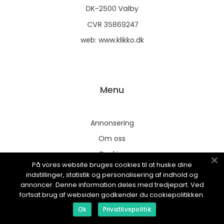
web:
www.klikko.dk
Menu
Annonsering
Om oss
Cookies
På vores website bruges cookies til at huske dine
Kontakta oss
indstillinger, statistik og personalisering af indhold og
annoncer. Denne information deles med tredjepart. Ved
Sitemap
fortsat brug af websiden godkender du cookiepolitikken.
Ok
Privatlivspolitik