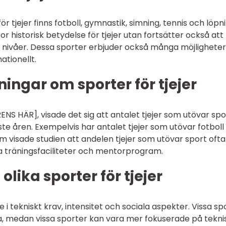
 tjejer finns fotboll, gymnastik, simning, tennis och löpni
r historisk betydelse för tjejer utan fortsätter också att
nivåer. Dessa sporter erbjuder också många möjligheter t
ationellt.
ingar om sporter för tjejer
RENS HÄR], visade det sig att antalet tjejer som utövar spo
te åren. Exempelvis har antalet tjejer som utövar fotboll
 visade studien att andelen tjejer som utövar sport ofta
 bra träningsfaciliteter och mentorprogram.
olika sporter för tjejer
e i tekniskt krav, intensitet och sociala aspekter. Vissa sp
a, medan vissa sporter kan vara mer fokuserade på tekni