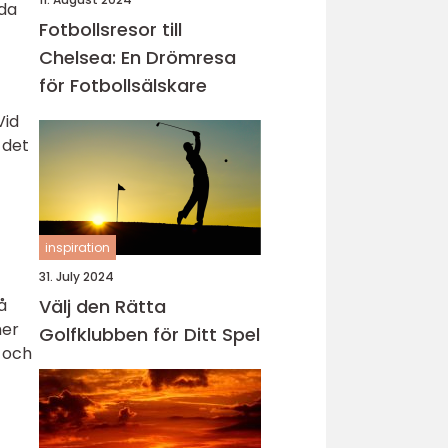
uda
Fotbollsresor till
Chelsea: En Drömresa
för Fotbollsälskare
Vid
 det
inspiration
31. July 2024
å
Välj den Rätta
mer
Golfklubben för Ditt Spel
a och