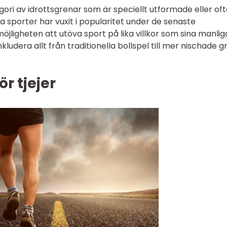
egori av idrottsgrenar som är speciellt utformade eller of
sa sporter har vuxit i popularitet under de senaste
öjligheten att utöva sport på lika villkor som sina manlig
nkludera allt från traditionella bollspel till mer nischade 
ör tjejer