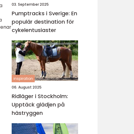
03. September 2025
ta
Pumptracks i Sverige: En
a
populär destination för
grenar
cykelentusiaster
inspiration
06. August 2025
Ridläger i Stockholm:
Upptäck glädjen på
hästryggen