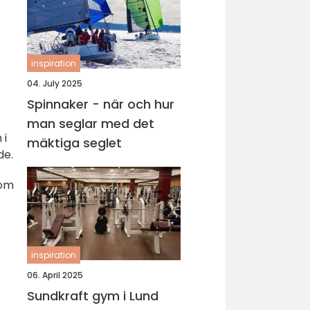
inspiration
04. July 2025
Spinnaker - när och hur
man seglar med det
 i
mäktiga seglet
de.
som
inspiration
06. April 2025
Sundkraft gym i Lund