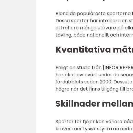
Bland de populäraste sporterna för
Dessa sporter har inte bara en sto
attrahera många utövare på alla 
tävling, både nationellt och intern
Kvantitativa mätn
Enligt en studie från [INFÖR REFE
har ökat avsevärt under de senas
fördubblats sedan 2000. Dessutom
högre när det finns tillgång till
Skillnader mellan 
Sporter för tjejer kan variera båd
kräver mer fysisk styrka än andr