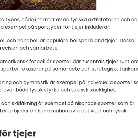
lika typer, både i termer av de fysiska aktiviteterna och de
a exempel på sporttyper för tjejer inkluderar:
yboll och handboll är populära bollspel bland tjejer. Dessa
recision och samarbete.
amerikansk fotboll är sporter där tusentals tjejer runt om
sa sporter fokuserar på samarbete och strategiskt tänkan
 löpning och gymnastik är exempel på individuella sporter 
kräver både fysisk styrka och teknisk skicklighet.
ng och skidåkning är exempel på nischade sporter som är
ter erbjuder en kombination av kreativitet och fysisk
ör tjejer