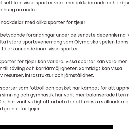
lt sett kan vissa sporter vara mer inkluderande och erbj
nhang än andra.
nackdelar med olika sporter för tjejer
t betydande förändringar under de senaste decennierna. 
elta i stora sportevenemang som Olympiska spelen fanns
 få erkännande inom vissa sporter.
orter för tjejer kan variera. Vissa sporter kan vara mer
r till tävling och karriärmöjligheter. Samtidigt kan vissa
 resurser, infrastruktur och jämställdhet.
 sporter som fotboll och basket har kämpat för att uppn
 simning och gymnastik har varit mer balanserade i ter
et har varit viktigt att arbeta för att minska skillnadern
tgrenar för tjejer.