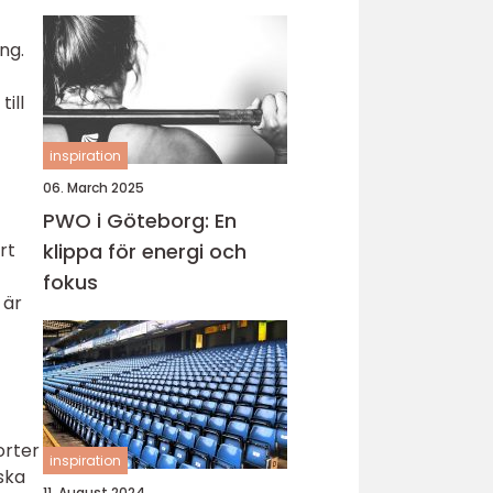
ng.
ill
inspiration
06. March 2025
PWO i Göteborg: En
rt
klippa för energi och
fokus
 är
orter
inspiration
ska
11. August 2024