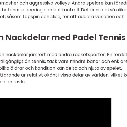
a smasher och aggressiva volleys. Andra spelare kan föred
m betonar placering och bollkontroll. Det finns också olika
t, såsom topspin och slice, för att addera variation och
ch Nackdelar med Padel Tennis
och nackdelar jämfört med andra racketsporter. En förde
 tillgängligt än tennis, tack vare mindre banor och enklar
olika åldrar och kondition kan delta och njuta av spelet.
farande är relativt okänt i vissa delar av världen, vilket 
a och tävla.