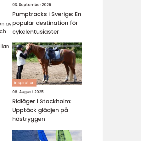
03. September 2025
Pumptracks i Sverige: En
populär destination för
on av
och
cykelentusiaster
llan
inspiration
06. August 2025
Ridläger i Stockholm:
Upptäck glädjen på
hästryggen