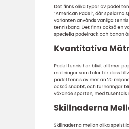
Det finns olika typer av padel ten
”American Padel”, där spelarna s
varianten används vanliga tennis
tennisbana. Det finns också en v
speciella padelrack och banan ä
Kvantitativa Mät
Padel tennis har blivit alltmer p
mätningar som talar för dess till
padel tennis av mer än 20 miljon
också snabbt, och turneringar blir
växande sporten, med tusentals n
Skillnaderna Mell
Skillnaderna mellan olika spelsti