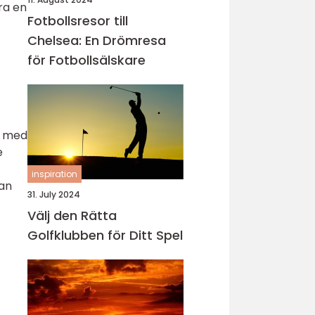
ra en
Fotbollsresor till
Chelsea: En Drömresa
för Fotbollsälskare
l med
e
inspiration
kan
31. July 2024
Välj den Rätta
Golfklubben för Ditt Spel