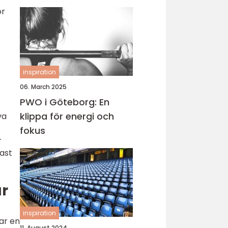
ör
inspiration
06. March 2025
PWO i Göteborg: En
klippa för energi och
va
fokus
r
bast
ar
inspiration
rar en
11. August 2024