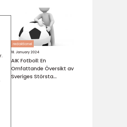
redaktionel
18. January 2024
r.
AIK Fotboll: En
Omfattande Översikt av
Sveriges Största
,
Fotbollsklubb