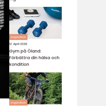
inspiration
12. April 2026
Gym på Öland:
Förbättra din hälsa och
kondition
inspiration