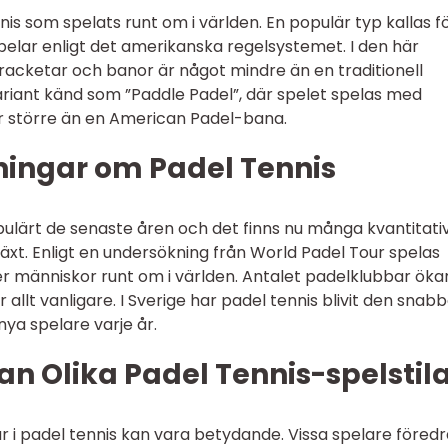
nis som spelats runt om i världen. En populär typ kallas f
pelar enligt det amerikanska regelsystemet. I den här
racketar och banor är något mindre än en traditionell
ariant känd som ”Paddle Padel”, där spelet spelas med
r större än en American Padel-bana.
ningar om Padel Tennis
opulärt de senaste åren och det finns nu många kvantitati
växt. Enligt en undersökning från World Padel Tour spelas
er människor runt om i världen. Antalet padelklubbar öka
 allt vanligare. I Sverige har padel tennis blivit den snab
ya spelare varje år.
an Olika Padel Tennis-spelstil
lar i padel tennis kan vara betydande. Vissa spelare föred