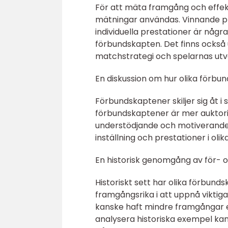
För att mäta framgång och effekt
mätningar användas. Vinnande pr
individuella prestationer är nå
förbundskapten. Det finns också 
matchstrategi och spelarnas utve
En diskussion om hur olika förbun
Förbundskaptener skiljer sig åt i
förbundskaptener är mer auktor
understödjande och motiverande.
inställning och prestationer i ol
En historisk genomgång av för- 
Historiskt sett har olika förbunds
framgångsrika i att uppnå viktig
kanske haft mindre framgångar ell
analysera historiska exempel kan 