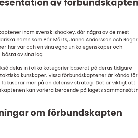
esentation av förbundskapte
skaptener inom svensk ishockey, där några av de mest
ndariska namn som Pär Mårts, Janne Andersson och Roger
er har var och en sina egna unika egenskaper och
 bästa av sina lag.
å delas in i olika kategorier baserat på deras tidigare
 taktiska kunskaper. Vissa förbundskaptener är kända för
 fokuserar mer på en defensiv strategi. Det är viktigt att
dskaptenen kan variera beroende på lagets sammansättn
tningar om förbundskapten