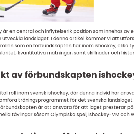
r en central och inflytelserik position som innehas av 
utveckla landslaget. I denna artikel kommer vi att utfor
rollen som en förbundskapten har inom ishockey, olika t
ritet, kvantitativa mätningar, samt skillnader och histo
sikt av förbundskapten ishocke
al roll inom svensk ishockey, där denna individ har ansva
nomföra träningsprogrammet för det svenska landslaget
örbundskapten är att ansvara för att laget presterar på
ionella tävlingar såsom Olympiska spel, ishockey-VM och 