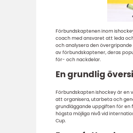
Förbundskaptenen inom ishockey ä
coach med ansvaret att leda och 
och analysera den övergripande 
av förbundskaptener, deras popula
för- och nackdelar.
En grundlig över
Förbundskapten ishockey är en vit
att organisera, utarbeta och ge
grundläggande uppgiften för en f
högsta möjliga nivå vid internat
Cup.