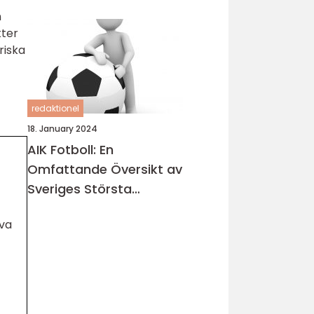
n
kter
riska
redaktionel
18. January 2024
AIK Fotboll: En
Omfattande Översikt av
Sveriges Största
Fotbollsklubb
iva