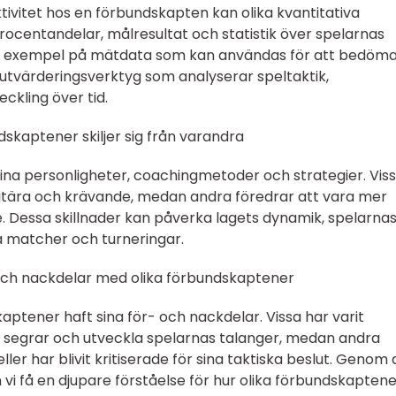
ivitet hos en förbundskapten kan olika kvantitativa
ocentandelar, målresultat och statistik över spelarnas
gra exempel på mätdata som kan användas för att bedöm
utvärderingsverktyg som analyserar speltaktik,
ckling över tid.
dskaptener skiljer sig från varandra
 sina personligheter, coachingmetoder och strategier. Vis
itära och krävande, medan andra föredrar att vara mer
 Dessa skillnader kan påverka lagets dynamik, spelarna
ika matcher och turneringar.
och nackdelar med olika förbundskaptener
kaptener haft sina för- och nackdelar. Vissa har varit
a segrar och utveckla spelarnas talanger, medan andra
er har blivit kritiserade för sina taktiska beslut. Genom 
vi få en djupare förståelse för hur olika förbundskaptene