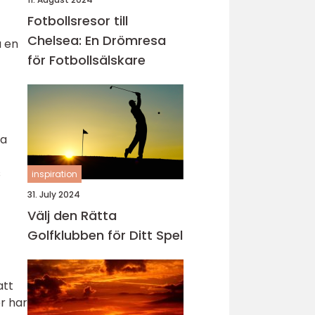
Fotbollsresor till
Chelsea: En Drömresa
a en
för Fotbollsälskare
sa
s
inspiration
31. July 2024
Välj den Rätta
Golfklubben för Ditt Spel
att
r har