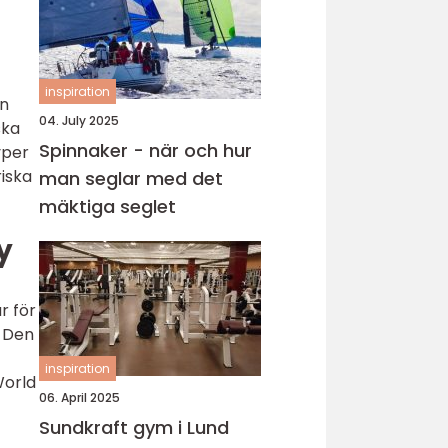
inspiration
en
04. July 2025
ska
Spinnaker - när och hur
yper
riska
man seglar med det
mäktiga seglet
y
r för
. Den
inspiration
World
06. April 2025
Sundkraft gym i Lund