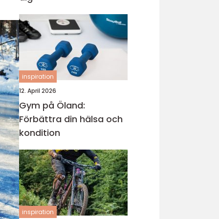
inspiration
12. April 2026
Gym på Öland:
Förbättra din hälsa och
kondition
inspiration