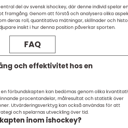
ntral del av svensk ishockey, där denne individ spelar e
 mot framgång. Genom att förstå och analysera olika aspe
 deras roll, quantitativa mätningar, skillnader och histo
djupare insikt i hur denna position påverkar sporten.
FAQ
g och effektivitet hos en
s en förbundskapten kan bedömas genom olika kvantitat
vinnande procentandelar, målresultat och statistik över
ioner. Utvärderingsverktyg kan också användas för att
ategi och spelarnas utveckling över tid.
skapten inom ishockey?