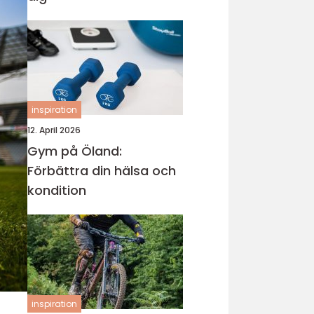
inspiration
12. April 2026
Gym på Öland:
Förbättra din hälsa och
kondition
inspiration