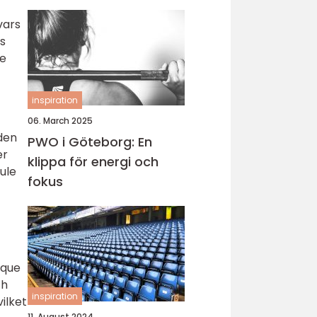
vars
s
le
inspiration
06. March 2025
 den
PWO i Göteborg: En
er
klippa för energi och
ule
fokus
nque
ch
inspiration
ilket
11. August 2024