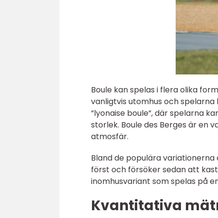
Boule kan spelas i flera olika f
vanligtvis utomhus och spelarna k
”lyonaise boule”, där spelarna kan
storlek. Boule des Berges är en
atmosfär.
Bland de populära variationerna a
först och försöker sedan att kas
inomhusvariant som spelas på en m
Kvantitativa mät