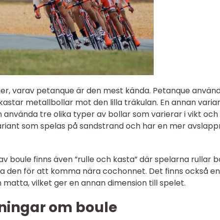
ormer, varav petanque är den mest kända. Petanque använ
astar metallbollar mot den lilla träkulan. En annan varia
 använda tre olika typer av bollar som varierar i vikt och
 variant som spelas på sandstrand och har en mer avslap
v boule finns även ”rulle och kasta” där spelarna rullar b
ta den för att komma nära cochonnet. Det finns också en
atta, vilket ger en annan dimension till spelet.
ningar om boule