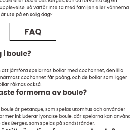
oule eller boule des Berges, kan du förvänta dig en
plevelse. Så varför inte ta med familjen eller vännerna
 är ute på en solig dag?
FAQ
 i boule?
tt jämföra spelarnas bollar med cochonnet, den lilla
r närmast cochonnet får poäng, och de bollar som ligger
lar räknas också.
raste formerna av boule?
 boule är petanque, som spelas utomhus och använder
former inkluderar lyonaise boule, där spelarna kan använ
le des Berges, som spelas på sandstränder.