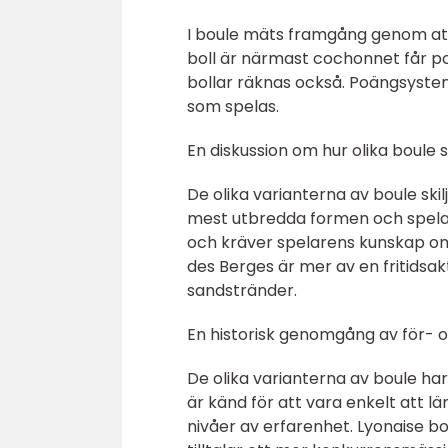
I boule mäts framgång genom att
boll är närmast cochonnet får p
bollar räknas också. Poängsyste
som spelas.
En diskussion om hur olika boule s
De olika varianterna av boule ski
mest utbredda formen och spelas
och kräver spelarens kunskap om v
des Berges är mer av en fritidsa
sandstränder.
En historisk genomgång av för- 
De olika varianterna av boule ha
är känd för att vara enkelt att lär
nivåer av erfarenhet. Lyonaise b