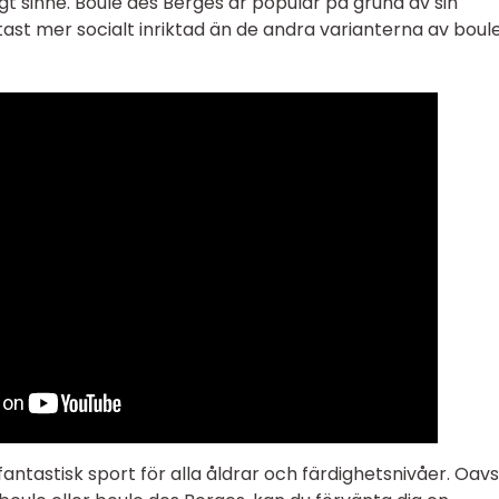
gt sinne. Boule des Berges är populär på grund av sin
st mer socialt inriktad än de andra varianterna av boule
fantastisk sport för alla åldrar och färdighetsnivåer. Oav