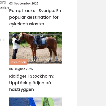
vara
03. September 2025
orska
Pumptracks i Sverige: En
populär destination för
cykelentusiaster
 i
inspiration
06. August 2025
Ridläger i Stockholm:
Upptäck glädjen på
hästryggen