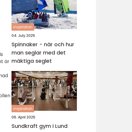
inspiration
04. July 2025
Spinnaker - när och hur
man seglar med det
ds
mäktiga seglet
nt är
pnad
ollen
inspiration
06. April 2025
Sundkraft gym i Lund