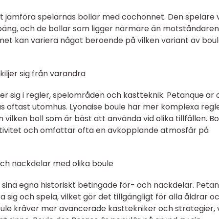
 jämföra spelarnas bollar med cochonnet. Den spelare 
oäng, och de bollar som ligger närmare än motståndaren
met kan variera något beroende på vilken variant av bou
kiljer sig från varandra
ljer sig i regler, spelområden och kastteknik. Petanque är
 oftast utomhus. Lyonaise boule har mer komplexa regl
ilken boll som är bäst att använda vid olika tillfällen. Bo
ktivitet och omfattar ofta en avkopplande atmosfär på
och nackdelar med olika boule
r sina egna historiskt betingade för- och nackdelar. Peta
a sig och spela, vilket gör det tillgängligt för alla åldrar o
oule kräver mer avancerade kasttekniker och strategier, v