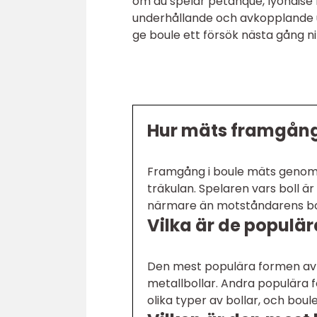
om du spelar petanque, lyonaise b
underhållande och avkopplande up
ge boule ett försök nästa gång ni
Hur mäts framgång
Framgång i boule mäts genom a
träkulan. Spelaren vars boll ä
närmare än motståndarens bol
Vilka är de populä
Den mest populära formen av
metallbollar. Andra populära 
olika typer av bollar, och bou