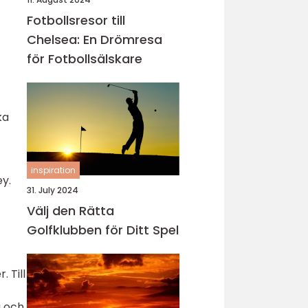
Fotbollsresor till
Chelsea: En Drömresa
för Fotbollsälskare
ka
inspiration
ey.
31. July 2024
Välj den Rätta
Golfklubben för Ditt Spel
 Till
a och