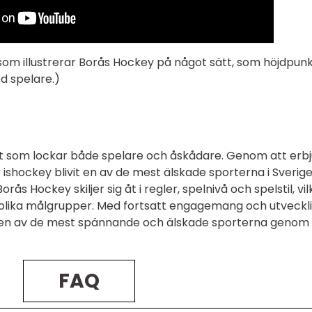
 som illustrerar Borås Hockey på något sätt, som höjdpun
d spelare.)
t som lockar både spelare och åskådare. Genom att erb
r ishockey blivit en av de mest älskade sporterna i Sverig
rås Hockey skiljer sig åt i regler, spelnivå och spelstil, vil
olika målgrupper. Med fortsatt engagemang och utveckl
 en av de mest spännande och älskade sporterna genom
FAQ