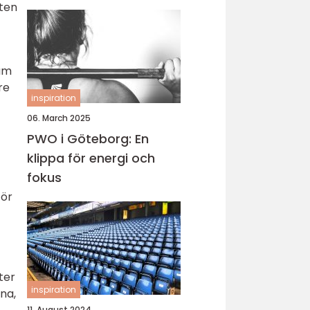
rten
rum
re
inspiration
06. March 2025
PWO i Göteborg: En
klippa för energi och
fokus
för
ter
inspiration
na,
11. August 2024