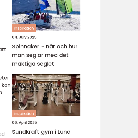
inspiration
04. July 2025
Spinnaker - när och hur
att
man seglar med det
mäktiga seglet
eter
e kan
a
inspiration
06. April 2025
Sundkraft gym i Lund
ad