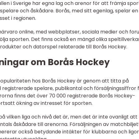
en i Sverige har egna lag och arenor för att främja spo
 spelare och åskådare. Borås, med sitt egenlag, spelar en
sset i regionen.
närvaro online, med webbplatser, sociala medier och fo
följa sporten. Det finns också en mängd olika speltillverka
dukter och datorspel relaterade till Borås Hockey.
ningar om Borås Hockey
opulariteten hos Borås Hockey är genom att titta på
registrerade spelare, publikantal och försäljningssiffror 
ffrorna finns det över 70 000 registrerade Borås Hockey-
fortsatt ökning av intresset för sporten.
 vilken liga och nivå det är, men det är inte ovanligt att
tals åskådare till arenorna. Försäljningen av matchbiljet
rerar också betydande intäkter för klubbarna och ligor