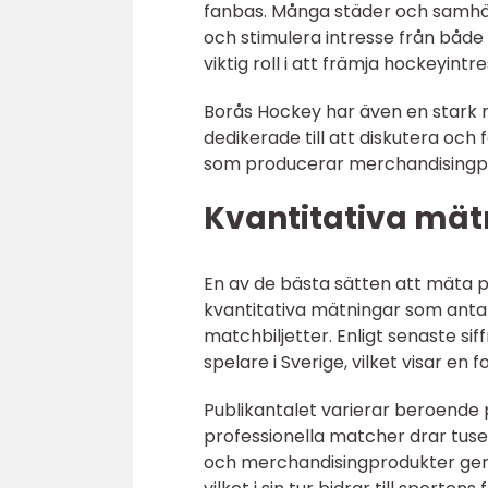
fanbas. Många städer och samhäll
och stimulera intresse från både
viktig roll i att främja hockeyintre
Borås Hockey har även en stark 
dedikerade till att diskutera och 
som producerar merchandisingpro
Kvantitativa mät
En av de bästa sätten att mäta p
kvantitativa mätningar som antal 
matchbiljetter. Enligt senaste si
spelare i Sverige, vilket visar en 
Publikantalet varierar beroende på
professionella matcher drar tusen
och merchandisingprodukter gene