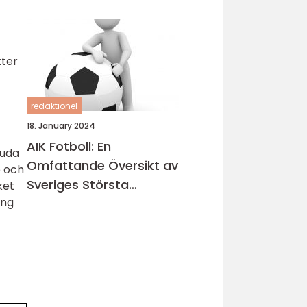
kter
redaktionel
18. January 2024
AIK Fotboll: En
juda
Omfattande Översikt av
e och
Sveriges Största
ket
ing
Fotbollsklubb