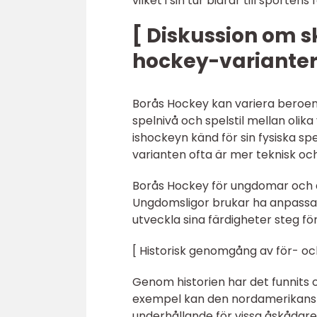
vilket i sin tur bidrar till sportens
[ Diskussion om s
hockey-varianter
Borås Hockey kan variera beroende 
spelnivå och spelstil mellan olik
ishockeyn känd för sin fysiska sp
varianten ofta är mer teknisk och
Borås Hockey för ungdomar och am
Ungdomsligor brukar ha anpassade
utveckla sina färdigheter steg för
[ Historisk genomgång av för- o
Genom historien har det funnits o
exempel kan den nordamerikanska
underhållande för vissa åskådar