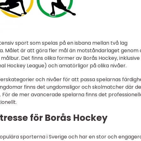
ensiv sport som spelas på en isbana mellan två lag
a. Målet är att göra fler mål än motståndarlaget genom 
målbur. Det finns olika former av Borås Hockey, inklusive
nal Hockey League) och amatörligor på olika nivåer.
lderskategorier och nivåer för att passa spelarnas färdigh
ungdomar finns det ungdomsligor och skolmatcher där d
t. För de mer avancerade spelarna finns det professionell
ionellt.
ntresse för Borås Hockey
opulära sporterna i Sverige och har en stor och engager