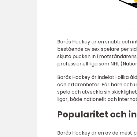
Borås Hockey är en snabb och int
bestående av sex spelare per sid
skjuta pucken in i motståndarens 
professionell liga som NHL (Natio
Borås Hockey är indelat i olika å
och erfarenheter. För barn och 
spela och utveckla sin skicklighe
ligor, både nationellt och internat
Popularitet och i
Borås Hockey är en av de mest p