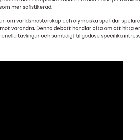
som mer sofistikerad.
gan om världsmästerskap och olympiska spel, där spelare
la mot varandra. Denna debatt handlar ofta om att hitta e
onella tävlingar och samtidigt tillgodose specifika intress