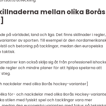
 fortsatta utveckling.
killnaderna mellan olika Borås
]
på världsdel, land och liga. Det finns skillnader i regler,
a varianter av sporten. Till exempel är den nordamerikans
elstil och betoning på tacklingar, medan den europeiska
 taktisk.
atörer kan också skilja sig åt från professionell ishock
 regler och mindre planer för att hjälpa spelarna att
 steg.
ch nackdelar med olika Borås hockey-varianter]
lika för- och nackdelar med olika Borås Hockey-varianter.
 stilen med fysiskt spel och tacklingar vara mer
e, medan den europeiska varianten med fokus på teknisk