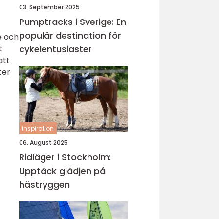
03. September 2025
Pumptracks i Sverige: En
populär destination för
e och
t
cykelentusiaster
att
ter
inspiration
06. August 2025
Ridläger i Stockholm:
Upptäck glädjen på
hästryggen