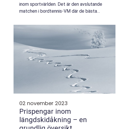
inom sportvärlden. Det är den avslutande
matchen i bordtennis-VM där de bästa
spelarna från olika länder tävlar mot varandra
för att kora en mästare. Med ett stort
internat...
02 november 2023
Prispengar inom
längdskidåkning – en
grundlig översikt