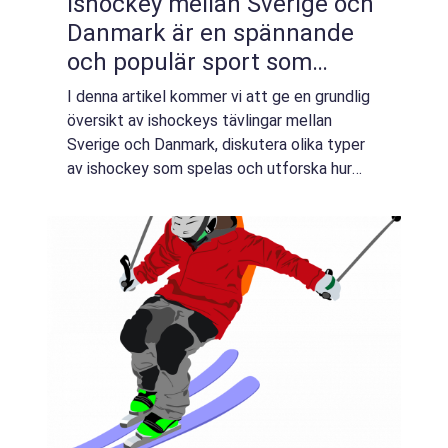
Ishockey mellan Sverige och
Danmark är en spännande
och populär sport som
engagerar många fans och
I denna artikel kommer vi att ge en grundlig
spelare
översikt av ishockeys tävlingar mellan
Sverige och Danmark, diskutera olika typer
av ishockey som spelas och utforska hur
dessa skiljer sig från varandra. Vi kommer
också att titta på historiska för- och n...