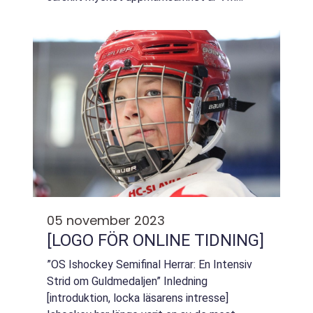
Bordtennis, där de bästa spelarna i världen
möts för att strida om mästartiteln. I denna
...
05 november 2023
[LOGO FÖR ONLINE TIDNING]
”OS Ishockey Semifinal Herrar: En Intensiv
Strid om Guldmedaljen” Inledning
[introduktion, locka läsarens intresse]