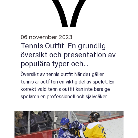
06 november 2023
Tennis Outfit: En grundlig
översikt och presentation av
populära typer och
kvantitativa mätningar
Översikt av tennis outfit När det gäller
tennis är outfiten en viktig del av spelet. En
korrekt vald tennis outfit kan inte bara ge
spelaren en professionell och självsäker
look, utan också förbättra deras prestanda
på banan. I denna artikel kommer v...