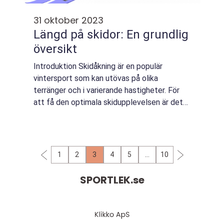
31 oktober 2023
Längd på skidor: En grundlig
översikt
Introduktion Skidåkning är en populär
vintersport som kan utövas på olika
terränger och i varierande hastigheter. För
att få den optimala skidupplevelsen är det
viktigt att välja rätt längd på skidor. I denna
artikel kommer vi att utforska olika aspe...
1
2
3
4
5
…
10
SPORTLEK.
se