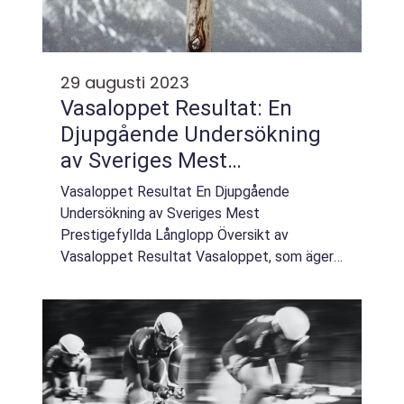
29 augusti 2023
Vasaloppet Resultat: En
Djupgående Undersökning
av Sveriges Mest
Prestigefyllda Långlopp
Vasaloppet Resultat En Djupgående
Undersökning av Sveriges Mest
Prestigefyllda Långlopp Översikt av
Vasaloppet Resultat Vasaloppet, som äger
rum varje år i Dalarna, är en av Sveriges mest
älskade och anrika idrottsevenemang.
Resultaten från loppet är...