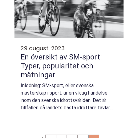
29 augusti 2023
En översikt av SM-sport:
Typer, popularitet och
mätningar
Inledning: SM-sport, eller svenska
mästerskap i sport, är en viktig händelse
inom den svenska idrottsvärlden. Det är
tillfällen då landets bästa idrottare tävlar
om att bli nationella mästare inom sina
respektive sporter. I denna artikel kommer vi
at...