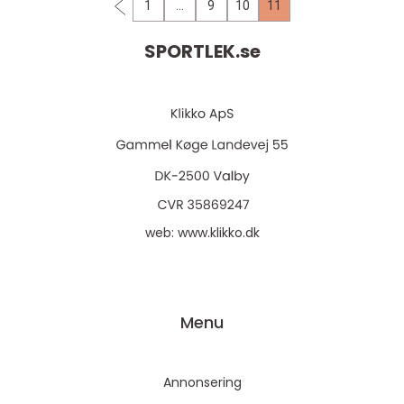
1
…
9
10
11
SPORTLEK.
se
web:
www.klikko.dk
Menu
Annonsering