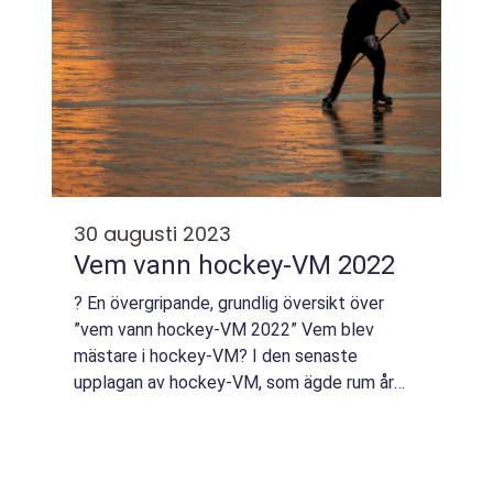
30 augusti 2023
Vem vann hockey-VM 2022
? En övergripande, grundlig översikt över
”vem vann hockey-VM 2022” Vem blev
mästare i hockey-VM? I den senaste
upplagan av hockey-VM, som ägde rum år
2022, var det [Vinnarland] som stod som
segrare. Efter en intensiv turnering där de
bäs...